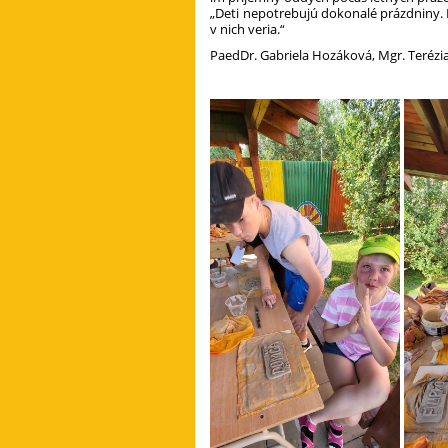
„Deti nepotrebujú dokonalé prázdniny. P
v nich veria.“
PaedDr. Gabriela Hozáková, Mgr. Terézi