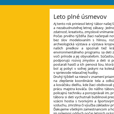
Leto plné úsmevov
Aj tento rok priniesol letný tábor našej 
a nezabudnuteľnej letnej zábavy. Jednotl
zdatnosť, kreativitu, zmyslové vnímani
Počas prvého týždňa žiaci načerpali nové
bez slov modelovaním s hlinou, rozví
archeologická výstava a výstava krojov
našich predkov a spoznali tiež k
environmentálneho programu sa deti 
voči prírode a jej obyvateľom. Súčasťo
podporujú rozvoj zmyslov a deti si pr
postarali hasiči a ich penová šou, kto
bol aj pobyt v soľnej jaskyni na kolesá
v sprievode relaxačnej hudby.
Druhý týždeň sa niesol v znamení priaz
na zlepšenie koordinácie tela a odbú
a kováčsku dielňu, kde žiaci obdivovali
prácu majstra kováča. Do nášho tábora za
policajnú techniku a porozprávali im, pr
tábora si deti vychutnali bublinové pr
vzácni hostia s tvorivými a športovým
vzduchu, zmrzlina či výučba základov p
Ďakujeme všetkým zamestnancom a hosťo
im príjemný oddych počas letných práz