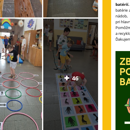
batérií.
batérie 
nádob,
pri hla
Pomôžme
a recykl
Ďakujem
46