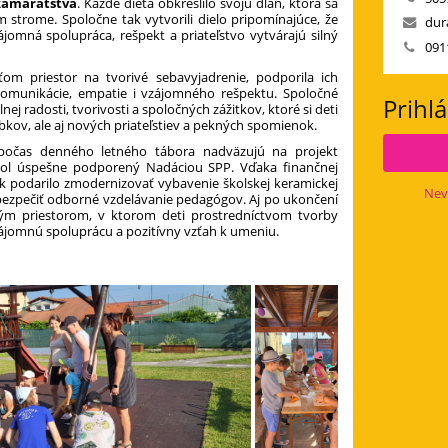
kamarátstva
. Každé dieťa obkreslilo svoju dlaň, ktorá sa
 strome. Spoločne tak vytvorili dielo pripomínajúce, že
dur
ájomná spolupráca, rešpekt a priateľstvo vytvárajú silný
091
ťom priestor na tvorivé sebavyjadrenie, podporila ich
, komunikácie, empatie i vzájomného rešpektu. Spoločné
Prihl
lnej radosti, tvorivosti a spoločných zážitkov, ktoré si deti
bkov, ale aj nových priateľstiev a pekných spomienok.
né počas denného letného tábora nadväzujú na projekt
bol úspešne podporený Nadáciou SPP. Vďaka finančnej
k podarilo zmodernizovať vybavenie školskej keramickej
Nev
bezpečiť odborné vzdelávanie pedagógov. Aj po ukončení
vým priestorom, v ktorom deti prostredníctvom tvorby
 vzájomnú spoluprácu a pozitívny vzťah k umeniu.