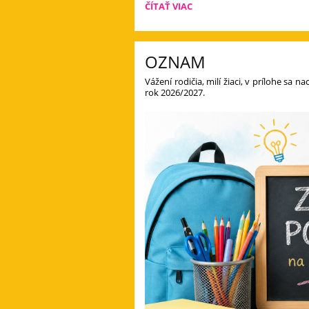
VYUŽITIE
ČÍTAŤ VIAC
ARTETERAPIE
V
DENNOM
LETNOM
OZNAM
TÁBORE:
Vážení rodičia, milí žiaci, v prílohe sa
rok 2026/2027.