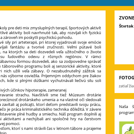
ZVONE
Štvrtok 
školy pre deti mix zmysluplných terapií, športových aktivít
ivé aktivity boli navrhnuté tak, aby rozvíjali ich fyzickú
e a zároveň im poskytli psychickú pohodu.
 sily pri arteterapii, pri ktorej vyjadrovali svoje emócie
jali fantáziu a tvorivé zručnosti. Veľmi pútavé boli
, na ktorých sa deti dozvedeli veľa užitočného o živote
rásu ľudového odevu z rôznych regiónov. V rámci
zábavnou formou dozvedeli, ako sa zodpovedne správať
u táborového programu boli aj senzorické aktivity, ktoré
i nich užili veľa zábavy. O nezabudnuteľný zážitok sa
rá nás výborne osviežila. Prijemným oddychom pre žiakov
FOTOG
ch, kde si plnými dúškami vychutnávali liečivú silu soli
zatiaľ ž
nivých účinkov hipoterapie, zameranej
ravanie strachu. Navštívili sme tiež Múzeum drotárie
 precíznosť drotárskeho umenia a na vlastné oči sledovali
vítali aj policajti, ktorí deťom predstavili svoju prácu,
Naša š
ečo je práca kriminalistického technika dôležitá. V závere
program
edstavenie plné hudby a smiechu. Náš program doplnili aj
i aktivitami a nechýbali ani spoločné hry na čerstvom
rvej pomoci.
m, ktorí s nami strávili čas v letnom tábore a prajeme
dnin.