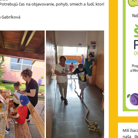
otrebujú čas na objavovanie, pohyb, smiech a ľudí, ktorí
a Gabríková
Milí žiaci
naša š