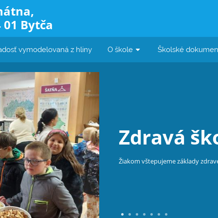
nátna,
 01 Bytča
adosť vymodelovaná z hliny
O škole
Školské dokumen
Snoezelen
Špeciálnu multisenzorickú miestnos
terapeutickú metódu, ktorá sa re
prostredí, prostredníctvom svetel