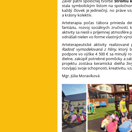
Záver patril spoločnej tvorbe
Stromu 
stala symbolickým listom na spoločnom
každý človek je jedinečný, no práve vz
a krásny kolektív.
Arteterapia počas tábora priniesla de
fantáziu, rozvoj sociálnych zručností
aktivity sa niesli v príjemnej atmosfére p
odnášali nielen vo forme vlastných výro
Arteterapeutické aktivity realizova
Radosť vymodelovaná z hliny
, ktorý 
podpore vo výške 4 500 € sa minulý ro
dielne, zakúpiť potrebné pomôcky a za
projektu zostáva keramická dielňa ži
rozvíjajú svoje schopnosti, kreativitu,
Mgr. Júlia Moravíková