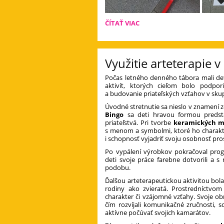
LETO
ČÍTAŤ VIAC
PLNÉ
ÚSMEVOV:
Využitie arteterapie
Počas letného denného tábora mali det
aktivít, ktorých cieľom bolo podpor
a budovanie priateľských vzťahov v sku
Úvodné stretnutie sa nieslo v znamení
Bingo
sa deti hravou formou predsta
priateľstvá. Pri tvorbe
keramických m
s menom a symbolmi, ktoré ho charakteri
i schopnosť vyjadriť svoju osobnosť pro
Po vypálení výrobkov pokračoval pr
deti svoje práce farebne dotvorili a 
podobu.
Ďalšou arteterapeutickou aktivitou bol
rodiny ako zvieratá. Prostredníctvom 
charakter či vzájomné vzťahy. Svoje o
čím rozvíjali komunikačné zručnosti, 
aktívne počúvať svojich kamarátov.