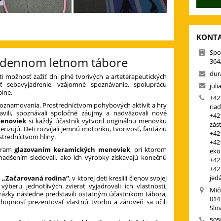
KONT
Spo
 v dennom letnom tábore
364
dur
i možnosť zažiť dni plné tvorivých a arteterapeutických
iť sebavyjadrenie, vzájomné spoznávanie, spoluprácu
jul
pine.
+421
 zoznamovania. Prostredníctvom pohybových aktivít a hry
riad
vili, spoznávali spoločné záujmy a nadväzovali nové
+421
enoviek
si každý účastník vytvoril originálnu menovku
zás
zujú. Deti rozvíjali jemnú motoriku, tvorivosť, fantáziu
+421
stredníctvom hliny.
+42
ogram
glazovaním keramických menoviek
, pri ktorom
eko
s nadšením sledovali, ako ich výrobky získavajú konečnú
+42
+42
jed
a
„Začarovaná rodina“
, v ktorej deti kreslili členov svojej
výberu jednotlivých zvierat vyjadrovali ich vlastnosti,
Mič
brázky následne predstavili ostatným účastníkom tábora,
014
schopnosť prezentovať vlastnú tvorbu a zároveň sa učili
Slo
505