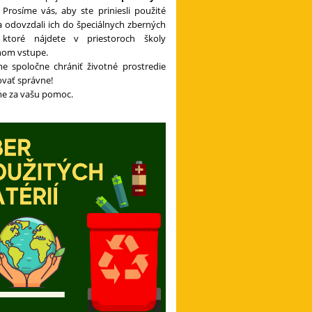
Prosíme vás, aby ste priniesli použité
a odovzdali ich do špeciálnych zberných
 ktoré nájdete v priestoroch školy
vnom vstupe.
 spoločne chrániť životné prostredie
ovať správne!
e za vašu pomoc.