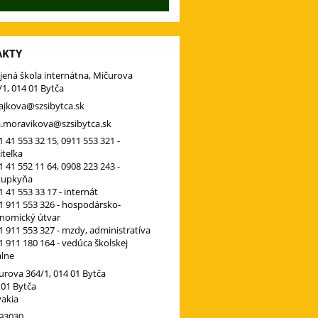
AKTY
jená škola internátna, Mičurova
/1, 014 01 Bytča
ajkova@szsibytca.sk
ia.moravikova@szsibytca.sk
 41 553 32 15, 0911 553 321 -
iteľka
 41 552 11 64, 0908 223 243 -
tupkyňa
 41 553 33 17 - internát
1 911 553 326 - hospodársko-
nomický útvar
1 911 553 327 - mzdy, administratíva
1 911 180 164 - vedúca školskej
álne
urova 364/1, 014 01 Bytča
 01 Bytča
vakia
93030