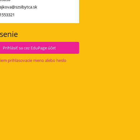
ajkova@szsibytca.sk
1553321
ásenie
Prihlásiť sa cez EduPage účet
iem prihlasovacie meno alebo heslo