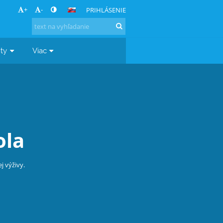
+
-
PRIHLÁSENIE
ty
Viac
ť Snoezelen, využivajú naši žiaci ako
alizuje v obzvlášť príjemnom a upravenom
ných a zvukových prvkov, vôní a hudby.