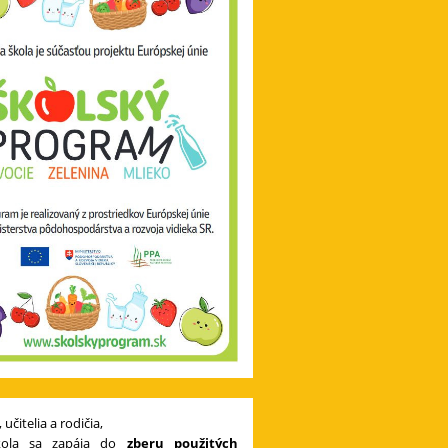
, učitelia a rodičia,
kola sa zapája do
zberu použitých