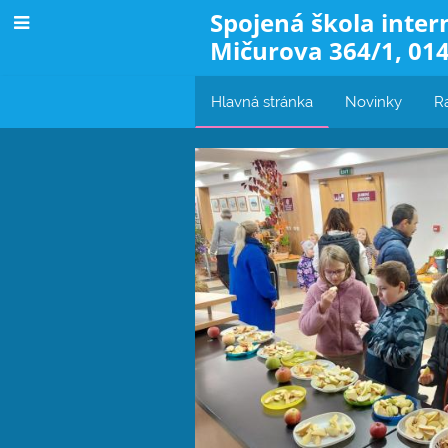
Spojená škola inter
Mičurova 364/1, 014
Hlavná stránka
Novinky
R
Hlavná
stránka